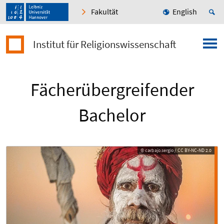
Fakultät
English
Institut für Religionswissenschaft
Fächerübergreifender
Bachelor
© carbajo.sergio / CC BY-NC-ND 2.0
© carbajo.sergio / CC BY-NC-ND 2.0