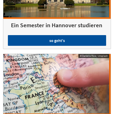
Ein Semester in Hannover studieren
so geht's
© Danielle Rice / Unsplash
© Danielle Rice / Unsplash