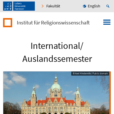
Fakultät
English
Institut für Religionswissenschaft
International/
Auslandssemester
© Axel Hindemith/ Public domain
© Axel Hindemith/ Public domain