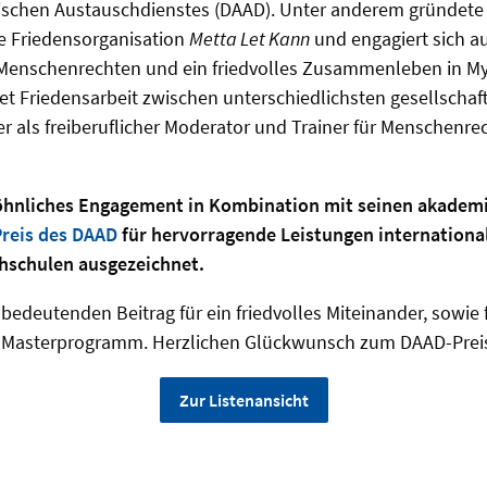
chen Austauschdienstes (DAAD). Unter anderem gründete 
che Friedensorganisation
Metta Let Kann
und engagiert sich au
 Menschenrechten und ein friedvolles Zusammenleben in M
et Friedensarbeit zwischen unterschiedlichsten gesellschaf
r als freiberuflicher Moderator und Trainer für Menschenre
öhnliches Engagement in Kombination mit seinen akadem
Preis des DAAD
für hervorragende Leistungen internationa
hschulen ausgezeichnet.
 bedeutenden Beitrag für ein friedvolles Miteinander, sowi
 Masterprogramm. Herzlichen Glückwunsch zum DAAD-Preis
Zur Listenansicht