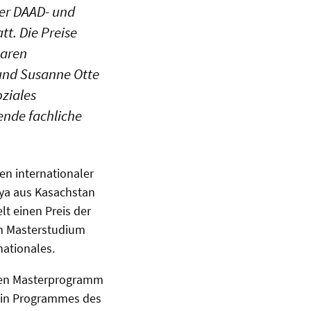
der DAAD- und
t. Die Preise
aaren
 und Susanne Otte
ziales
ende fachliche
n internationaler
ya aus Kasachstan
lt einen Preis der
im Masterstudium
nationales.
alen Masterprogramm
Domin Programmes des