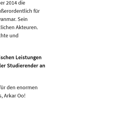
er 2014 die
ßerordentlich für
yanmar. Sein
tlichen Akteuren.
chte und
ischen Leistungen
ler Studierender an
e für den enormen
, Arkar Oo!