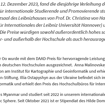
12. Dezember 2023, fand die diesjährige Verleihung 
ür internationale Studierende und Promovierende stat
saal des Leibnizhauses von Prof. Dr. Christina von H
für Internationales der Leibniz Universität Hannover)
 Die Preise würdigen sowohl außerordentlich hohes so
- und außerhalb der Hochschule als auch herausrag
r Oo wurde mit dem DAAD-Preis für hervorragende Leistunge
n deutschen Hochschulen ausgezeichnet. Anna Malinovska
n am Institut für Kartographie und Geoinformatik und erhie
-Stiftung. Illia Ostapyshyn aus der Ukraine befindet sich 
ormatik und erhielt den Preis des Hochschulbüros für Inter
s Myanmar und studiert seit 2022 in unserem internation
lic Sphere. Seit Oktober 2021 ist er Stipendiat des Hilde 